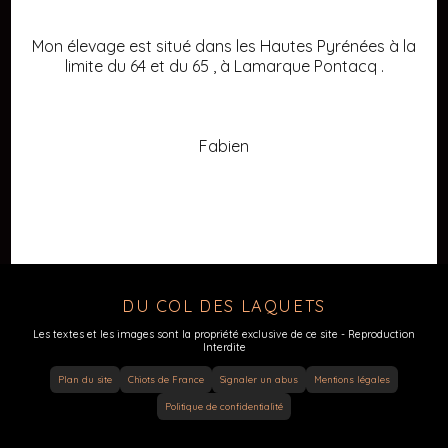
Mon élevage est situé dans les Hautes Pyrénées à la
limite du 64 et du 65 , à Lamarque Pontacq .
Fabien
DU COL DES LAQUETS
Les textes et les images sont la propriété exclusive de ce site - Reproduction
Interdite
Plan du site
Chiots de France
Signaler un abus
Mentions légales
Politique de confidentialité